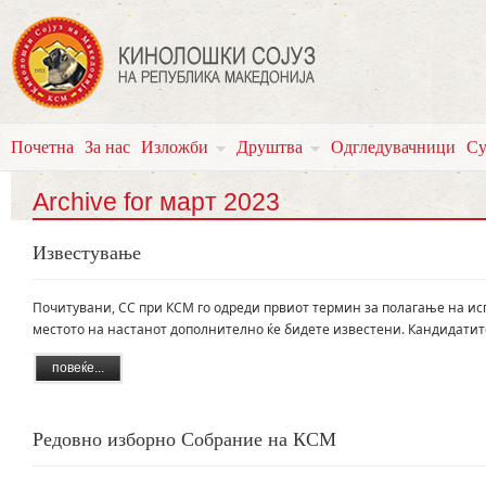
Почетна
За нас
Изложби
Друштва
Одгледувачници
Су
Archive for март 2023
Известување
Почитувани, СС при КСМ го одреди првиот термин за полагање на испи
местото на настанот дополнително ќе бидете известени. Кандидатите
повеќе...
Редовно изборно Собрание на КСМ