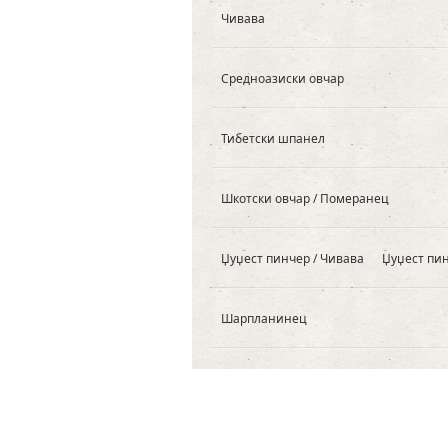
Чивава
Средноазиски овчар
Тибетски шпанел
Шкотски овчар / Померанец
Џуџест пинчер / Чивава
Џуџест пи
Шарпланинец