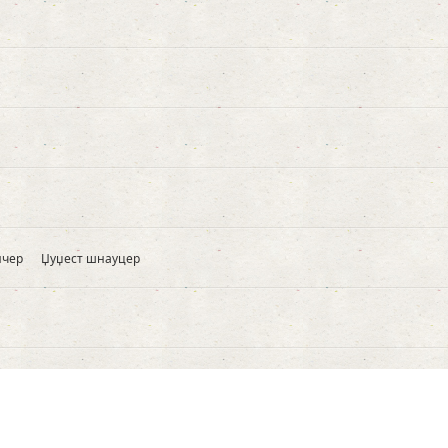
нчер
Џуџест шнауцер