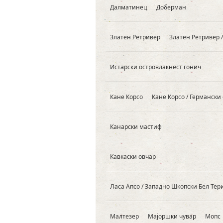
Далматинец
Доберман
Златен Ретривер
Златен Ретривер /
Истарски островлакнест гонич
Кане Корсо
Кане Корсо / Германски
Канарски мастиф
Кавкаски овчар
Ласа Апсо / Западно Шкопски Бел Тер
Малтезер
Мајоршки чувар
Мопс