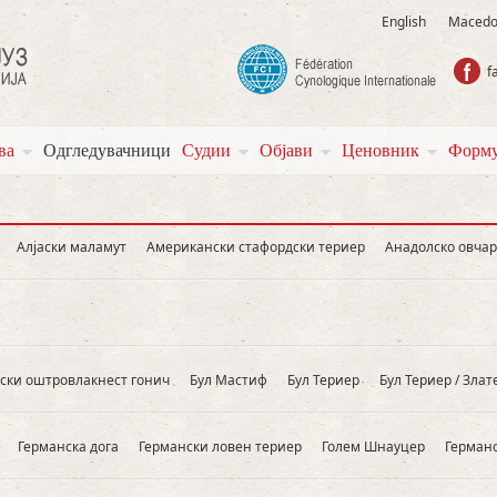
English
Macedo
f
ва
Одгледувачници
Судии
Објави
Ценовник
Форму
Алјаски маламут
Американски стафордски териер
Анадолско овчар
ски оштровлакнест гонич
Бул Мастиф
Бул Teриер
Бул Teриер / Зла
Германска дога
Германски ловен териер
Голем Шнауцер
Германс