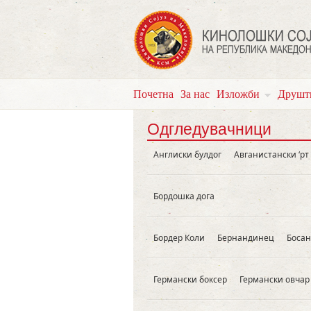
Почетна
За нас
Изложби
Друшт
Одгледувачници
Англиски булдог
Aвганистански ‘рт
Бордошка дога
Бордер Коли
Бернандинец
Босан
Германски боксер
Германски овчар