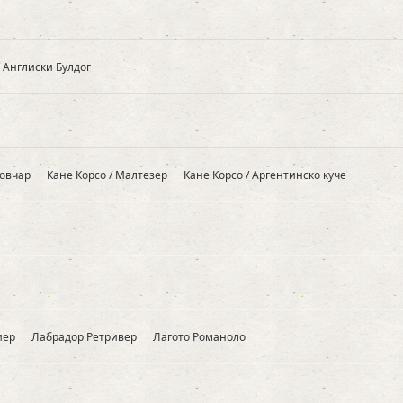
 Англиски Булдог
 овчар
Кане Корсо / Малтезер
Кане Корсо / Аргентинско куче
иер
Лабрадор Ретривер
Лагото Романоло