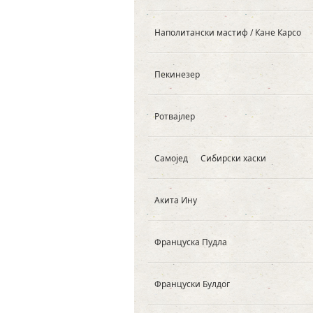
Наполитански мастиф / Кане Карсо
Пекинезер
Ротвајлер
Самојед
Сибирски хаски
Акита Ину
Француска Пудла
Француски Булдог