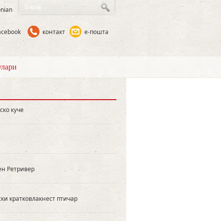
nian
acebook
контакт
е-пошта
лари
ско куче
тен Ретривер
ки кратковлакнест птичар