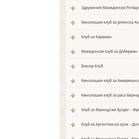
Здружение Македонски Ротвај
Кинолошки клуб за Јапонска А
Клуб за Караман
Македонски клуб за Доберман
Боксер Клуб
Кинолошки клуб за Американс
Кинолошки клуб за раса Берна
Клуб за Француски Булдог – Фр
Клуб за Аргентинско куче – Дог
Клуб за Француски Пудли - Ку