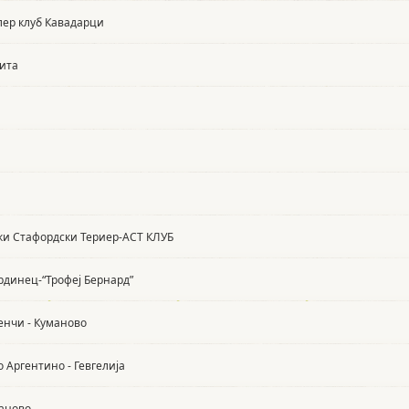
лер клуб Кавадарци
кита
ки Стафордски Териер-АСТ КЛУБ
рдинец-“Трофеј Бернард”
енчи - Куманово
о Аргентино - Гевгелија
маново