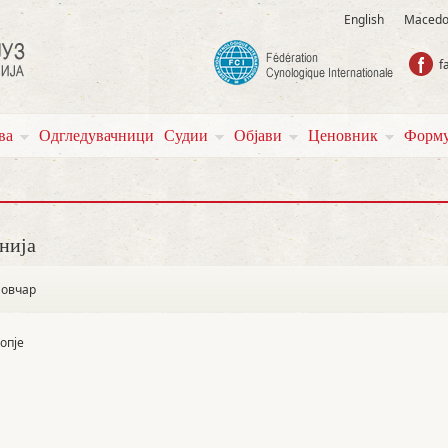
English
Macedo
f
ва
Одгледувачници
Судии
Објави
Ценовник
Форму
нија
 овчар
копје