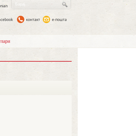
nian
acebook
контакт
е-пошта
лари