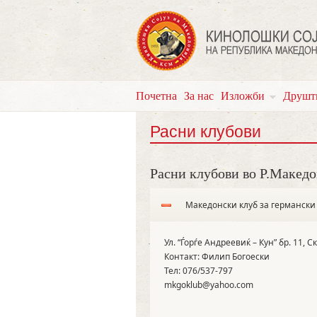
Почетна
За нас
Изложби
Друшт
Расни клубови
Расни клубови во Р.Македо
Македонски клуб за германски
Ул. “Ѓорѓе Андреевиќ – Кун” бр. 11, С
Контакт: Филип Богоески
Тел: 076/537-797
mkgoklub@yahoo.com