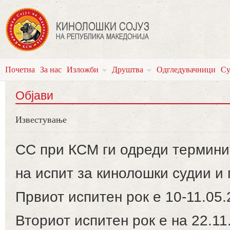
Почетна
За нас
Изложби
Друштва
Одгледувачници
Су
Објави
Известување
СС при КСМ ги одреди термини
на испит за кинолошки судии и
Првиот испитен рок е 10-11.05.
Вториот испитен рок е на 22.11