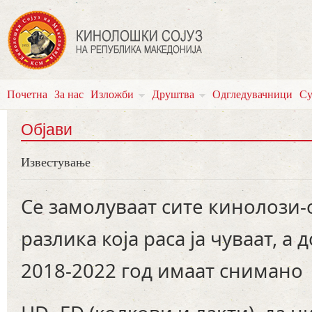
Почетна
За нас
Изложби
Друштва
Одгледувачници
Су
Објави
Известување
Се замолуваат сите кинолози-
разлика која раса ја чуваат, а
2018-2022 год имаат снимано