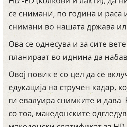
HD -ED (колкови и лакти), да 
се снимани, по година и раса 
снимани во нашата држава ил
Ова се однесува и за сите ве
планираат во иднина да набав
Овој повик е со цел да се вкл
едукација на стручен кадар, к
ги евалуира снимките и дава F
со тоа, македонските одгледу
македонски сертификат за HD-