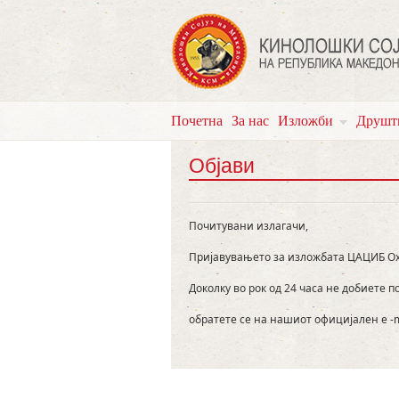
Почетна
За нас
Изложби
Друшт
Објави
Почитувани излагачи,
Пријавувањето за изложбата ЦАЦИБ Охр
Доколку во рок од 24 часа не добиете 
обратете се на нашиот официјален e -