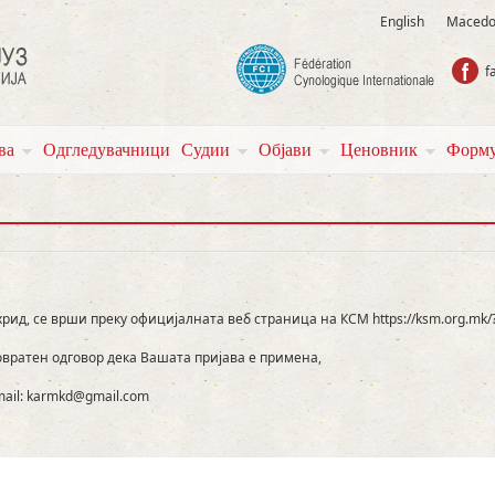
English
Macedo
f
ва
Одгледувачници
Судии
Објави
Ценовник
Форму
ид, се врши преку официјалната веб страница на КСМ https://ksm.org.mk/
повратен одговор дека Вашата пријава е примена,
mail: karmkd@gmail.com