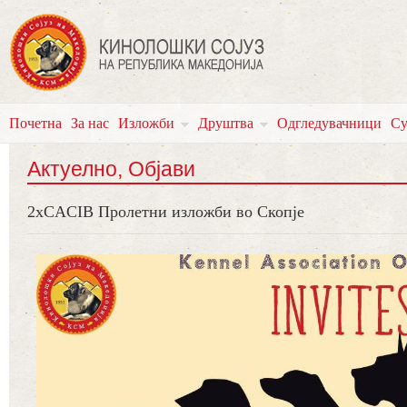
Почетна
За нас
Изложби
Друштва
Одгледувачници
Су
Актуелно, Објави
2xCACIB Пролетни изложби во Скопје