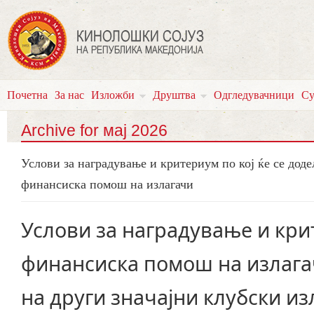
Почетна
За нас
Изложби
Друштва
Одгледувачници
Су
Archive for мај 2026
Услови за наградување и критериум по кој ќе се доде
финансиска помош на излагачи
Услови за наградување и крит
финансиска помош на излагачи
на други значајни клубски из