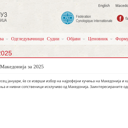
English
Macedo
f
ва
Одгледувачници
Судии
Објави
Ценовник
Форму
2025
 Македонија за 2025
сец јануари, ќе се изврши избор на најрофејни кучиња на Македонија и ка
чиња и нивни сопственици исклучиво од Македонија. Заинтересираните од