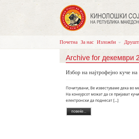
Почетна
За нас
Изложби
Друшт
Archive for декември 
Избор на најтрофејно куче на
Почитувани, Ве известуваме дека во ме
На конкурсот можат да се пријават ку
електронски да поднесат […]
повеќе...