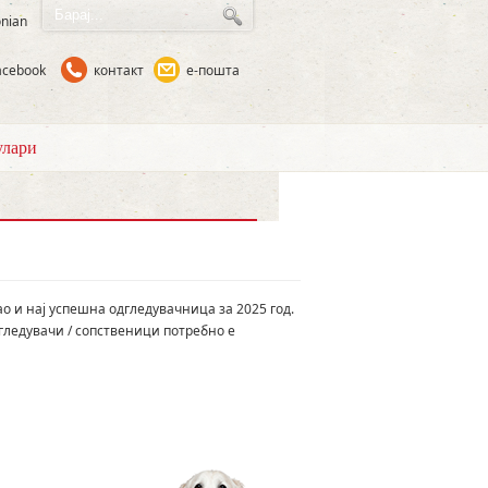
nian
acebook
контакт
е-пошта
лари
о и нај успешна одгледувачница за 2025 год.
гледувачи / сопственици потребно е