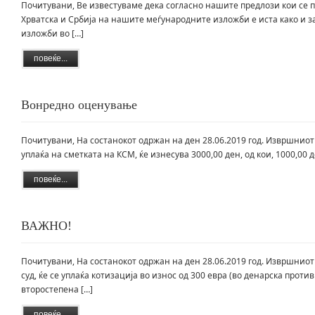
Почитувани, Ве известуваме дека согласно нашите предлози кои се п
Хрватска и Србија на нашите меѓународните изложби е иста како и 
изложби во […]
повеќе...
Вонредно оценување
Почитувани, На состанокот одржан на ден 28.06.2019 год. Извршниот
уплаќа на сметката на КСМ, ќе изнесува 3000,00 ден, од кои, 1000,00 д
повеќе...
ВАЖНО!
Почитувани, На состанокот одржан на ден 28.06.2019 год. Извршниот
суд, ќе се уплаќа котизација во износ од 300 евра (во денарска про
второстепена […]
повеќе...