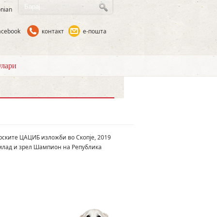
nian
acebook
контакт
е-пошта
лари
ските ЦАЦИБ изложби во Скопје, 2019
а млад и зрел Шампион на Република