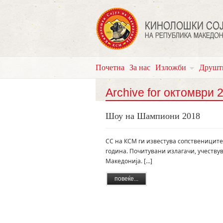
Почетна
За нас
Изложби
Друшт
Archive for октомври 
Шоу на Шампиони 2018
СС на КСМ ги известува сопственицит
година. Почитувани излагачи, учествув
Македонија. […]
повеќе...