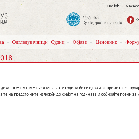
English
Macedo
f
ва
Одгледувачници
Судии
Објави
Ценовник
Форму
2018
е дека ШОУ НА ШАМПИОНИ за 2018 година ќе се одржи за време на февруар
ајте на предстојните изложби до крајот на годинава и собирајте поени з