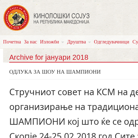
Почетна
За нас
Изложби
Друштва
Одгледувачници
Су
Archive for јануари 2018
ОДЛУКА ЗА ШОУ НА ШАМПИОНИ
Стручниот совет на КСМ на де
организирање на традицион
ШАМПИОНИ кој што ќе се одр
Скопје 24-25.02.2018 год.Си