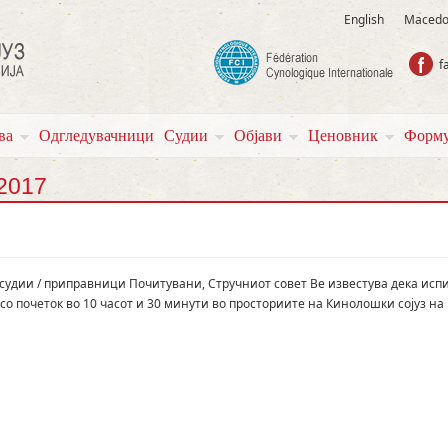
English
Macedo
f
ва
Одгледувачници
Судии
Објави
Ценовник
Форму
 2017
 судии / приправници Почитувани, Стручниот совет Ве известува дека исп
 со почеток во 10 часот и 30 минути во просториите на Кинолошки сојуз на