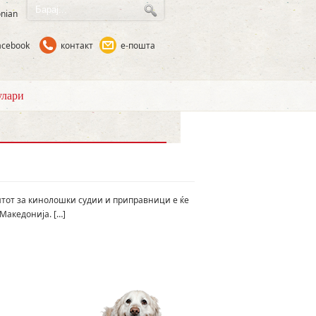
nian
acebook
контакт
е-пошта
лари
итот за кинолошки судии и приправници е ќе
 Македонија. […]