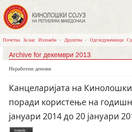
Почетна
За нас
Изложби
Друштва
Одгледувачници
Су
Archive for декември 2013
Неработни денови
Канцеларијата на Кинолошкио
поради користење на годишн
јануари 2014 до 20 јануари 20
повеќе...