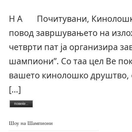
П О
Н А Почитувани, Кинолошкио
повод завршувањето на изло
четврти пат ја организира з
шампиони”. Со таа цел Ве по
вашето кинолошко друштво, о
[…]
повеќе...
Шоу на Шампиони