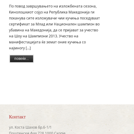
По повод завршувањето на изложбената сезона,
Кинолошкиот сојуз на Република Македонија ги
поканува сите изложувачи чии кучиња поседуваат
сертификат за Млад или Национален шампион во
убавина на Македонија, да се пријават за учество
на Шоу на Шампиони 2013. Учество на
манифестацијата ќе земат оние кучиња со
најмногу […]
повеќе...
Контакт
ул. Коста Шахов бр.6-1/1
Поштенски фах 728 1000 Скопје