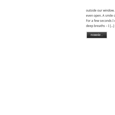
It’s dawn. I hear th
outside our window.
even open. A smile 
For a few seconds I 
deep breaths – I […]
повеќе...