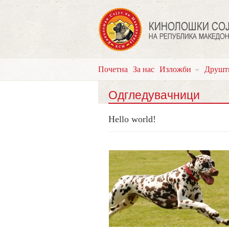
Почетна
За нас
Изложби
Друшт
Одгледувачници
Hello world!