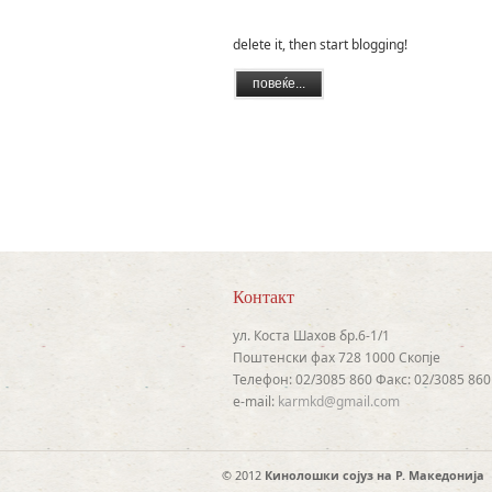
Welcome to WordPress. This is your first po
delete it, then start blogging!
повеќе...
Контакт
ул. Коста Шахов бр.6-1/1
Поштенски фах 728 1000 Скопје
Телефон: 02/3085 860 Факс: 02/3085 860
e-mail:
karmkd@gmail.com
© 2012
Кинолошки сојуз на Р. Македонија