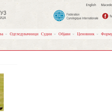
English
Macedo
f
ва
Одгледувачници
Судии
Објави
Ценовник
Форму