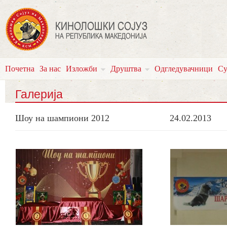
Почетна
За нас
Изложби
Друштва
Одгледувачници
Су
Галерија
Шоу на шампиони 2012
24.02.2013