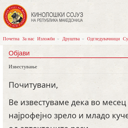
Почетна
За нас
Изложби
Друштва
Одгледувачници
Су
Објави
Известување
Почитувани,
Ве известуваме дека во месец
најрофејно зрело и младо куч