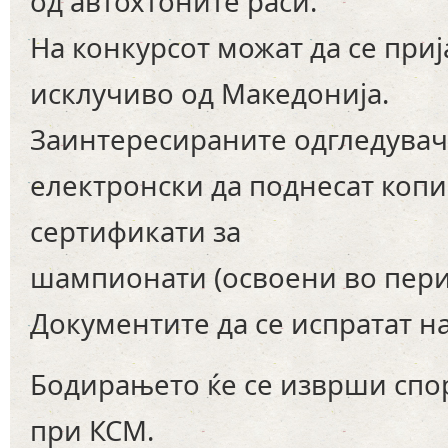
од автохтоните раси.
На конкурсот можат да се при
исклучиво од Македонија.
Заинтересираните одгледувач
електронски да поднесат копи
сертификати за
шампионати (освоени во перио
Документите да се испратат нај
Бодирањето ќе се изврши спор
при КСМ.